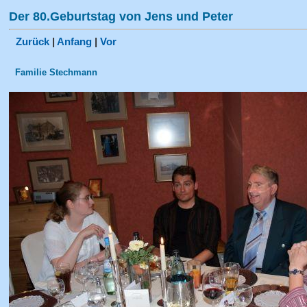
Der 80.Geburtstag von Jens und Peter
Zurück
|
Anfang
|
Vor
Familie Stechmann