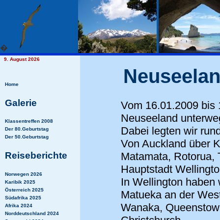
�
9. August 2026
Neuseeland
Home
Galerie
Vom 16.01.2009 bis 
Neuseeland unterwe
Klassentreffen 2008
Dabei legten wir run
Der 80.Geburtstag
Der 50.Geburtstag
Von Auckland über K
Reiseberichte
Matamata, Rotorua, T
Hauptstadt Wellingto
Norwegen 2026
In Wellington haben
Karibik 2025
Österreich 2025
Matueka an der West
Südafrika 2025
Wanaka, Queenstown
Afrika 2024
Norddeutschland 2024