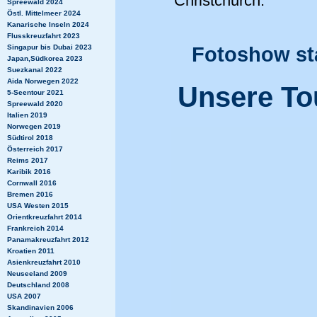
Christchurch.
Spreewald 2024
Östl. Mittelmeer 2024
Kanarische Inseln 2024
Flusskreuzfahrt 2023
Fotoshow st
Singapur bis Dubai 2023
Japan,Südkorea 2023
Suezkanal 2022
Aida Norwegen 2022
Unsere To
5-Seentour 2021
Spreewald 2020
Italien 2019
Norwegen 2019
Südtirol 2018
Österreich 2017
Reims 2017
Karibik 2016
Cornwall 2016
Bremen 2016
USA Westen 2015
Orientkreuzfahrt 2014
Frankreich 2014
Panamakreuzfahrt 2012
Kroatien 2011
Asienkreuzfahrt 2010
Neuseeland 2009
Deutschland 2008
USA 2007
Skandinavien 2006